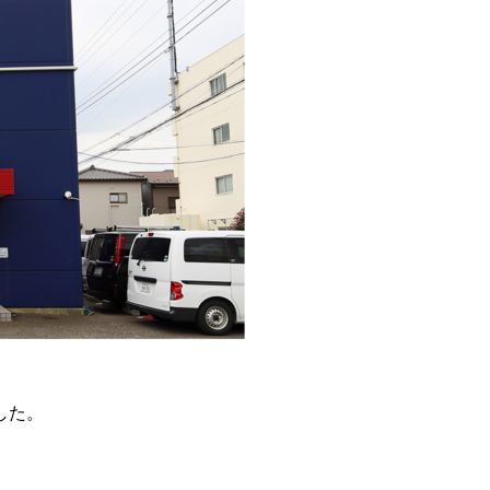
。
した。